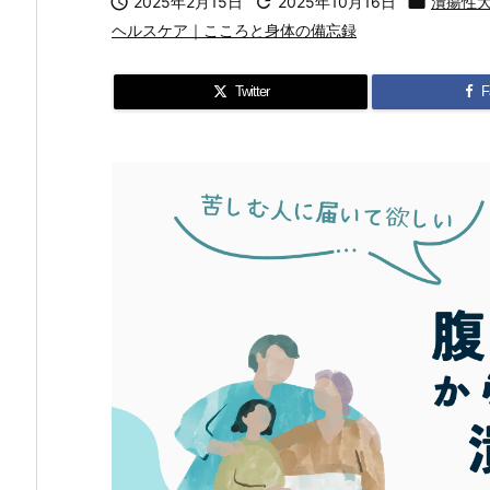

2025年2月15日

2025年10月16日

潰瘍性大
ヘルスケア｜こころと身体の備忘録
Twitter
F