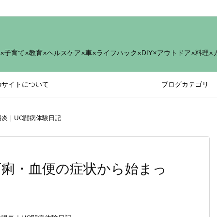
育て×教育×ヘルスケア×車×ライフハック×DIY×アウトドア×料理×
のサイトについて
ブログカテゴリ
腸炎｜UC闘病体験日記
下痢・血便の症状から始まっ