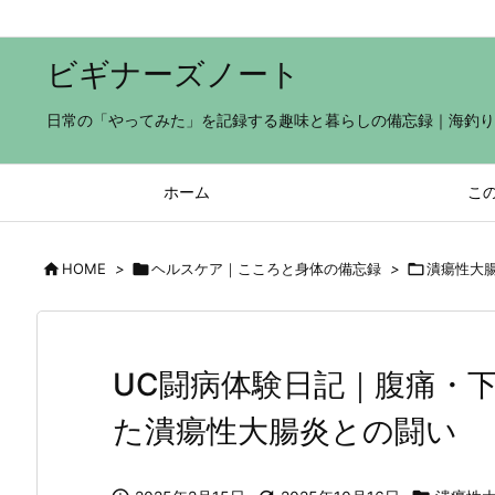
ビギナーズノート
日常の「やってみた」を記録する趣味と暮らしの備忘録｜海釣り×子
ホーム
こ

HOME
>

ヘルスケア｜こころと身体の備忘録
>

潰瘍性大
UC闘病体験日記｜腹痛・
た潰瘍性大腸炎との闘い