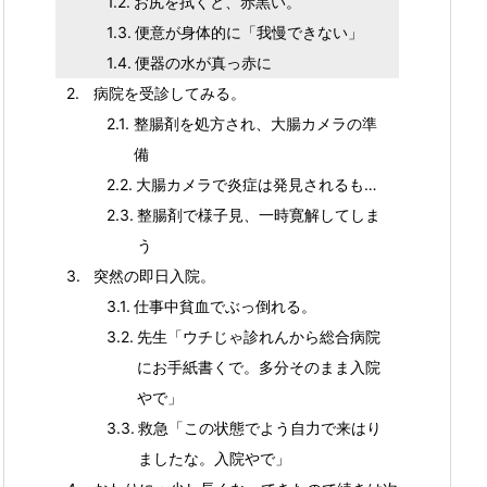
お尻を拭くと、赤黒い。
便意が身体的に「我慢できない」
便器の水が真っ赤に
病院を受診してみる。
整腸剤を処方され、大腸カメラの準
備
大腸カメラで炎症は発見されるも…
整腸剤で様子見、一時寛解してしま
う
突然の即日入院。
仕事中貧血でぶっ倒れる。
先生「ウチじゃ診れんから総合病院
にお手紙書くで。多分そのまま入院
やで」
救急「この状態でよう自力で来はり
ましたな。入院やで」