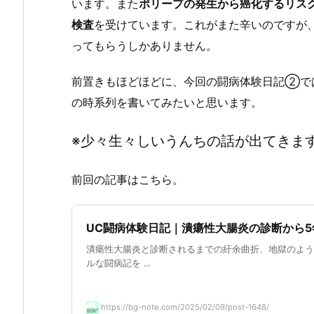
います。また
ポリープの発生から癌化するリス
検査
を受けています。これがまた辛いのですが
ってもらうしかありません。
前置きもほどほどに、今回の闘病体験日記②で
の時系列を書いてみたいと思います。
※少々生々しいうんちの話が出てきま
前回の記事はこちら。
UC闘病体験日記｜潰瘍性大腸炎の診断から
潰瘍性大腸炎と診断されるまでの紆余曲折、地獄のよう
ルな闘病記を ...
https://bg-note.com/2025/02/09/post-1648/