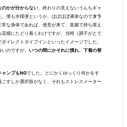
なのかが分からない
、終わりの見えないうんちギャ
た。便も水様便というか、ほぼほぼ液体なので
タラ
正常な身体であれば、便意が来て、直腸で持ち堪え
お花畑にたどり着くわけですが、当時（調子がとて
でダイレクトダイブインといったイメージでした。
怖いのですが、
いつの間にかそれに慣れ、下着の替
キャンプもNG
でした。とにかくゆっくり何かをす
過ごすしか選択肢がなく、それもストレスメーター