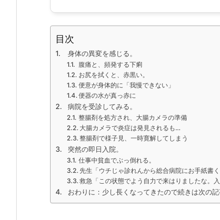
目次
身体の異変を感じる。
腹痛と、頻発する下痢
お尻を拭くと、赤黒い。
便意が身体的に「我慢できない」
便器の水が真っ赤に
病院を受診してみる。
整腸剤を処方され、大腸カメラの準備
大腸カメラで炎症は発見されるも…
整腸剤で様子見、一時寛解してしまう
突然の即日入院。
仕事中貧血でぶっ倒れる。
先生「ウチじゃ診れんから総合病院にお手紙書
救急「この状態でよう自力で来はりましたな。
おわりに：少し長くなってきたので続きは次の記