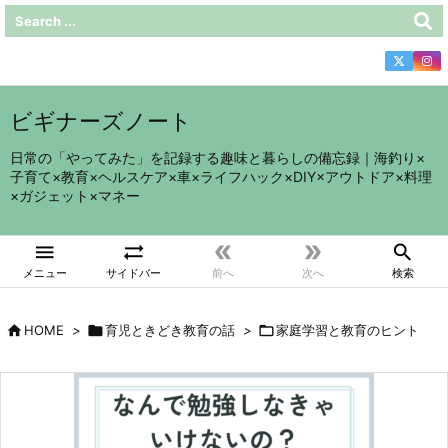
ビギナーズノート
日常の「やってみた」を記録する趣味と暮らしの備忘録｜海釣り×
子育て×教育×ヘルスケア×車×ライフハック×DIY×アウトドア×料理
×ガジェット×マネー





メニュー
サイドバー
前へ
次へ
検索

HOME
>

育児ときどき教育の話
>

家庭学習と教育のヒント