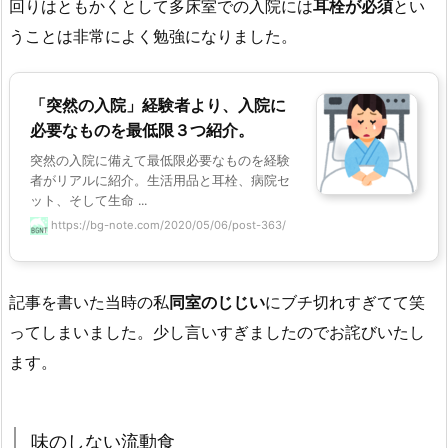
回りはともかくとして多床室での入院には
耳栓が必須
とい
うことは非常によく勉強になりました。
「突然の入院」経験者より、入院に
必要なものを最低限３つ紹介。
突然の入院に備えて最低限必要なものを経験
者がリアルに紹介。生活用品と耳栓、病院セ
ット、そして生命 ...
https://bg-note.com/2020/05/06/post-363/
記事を書いた当時の私
同室のじじい
にブチ切れすぎてて笑
ってしまいました。少し言いすぎましたのでお詫びいたし
ます。
味のしない流動食