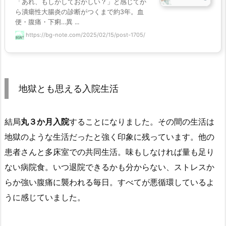
「あれ、もしかしておかしい？」と感じてか
ら潰瘍性大腸炎の診断がつくまで約3年。血
便・腹痛・下痢…異 ...
https://bg-note.com/2025/02/15/post-1705/
地獄とも思える入院生活
結局
丸３か月入院
することになりました。その間の生活は
地獄のような生活だったと強く印象に残っています。他の
患者さんと多床室での共同生活。味もしなければ量も足り
ない病院食。いつ退院できるかも分からない、ストレスか
らか強い腹痛に襲われる毎日。すべてが悪循環しているよ
うに感じていました。