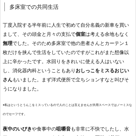
多床室での共同生活
丁度入院する半年前に人生で初めて自分名義の新車を買い
まして、その頭金と月々の支払で
個室
は考える余地もなく
無理
でした。そのため多床室で他の患者さんとカーテン１
枚だけを挟んで生活をしていたのですがこれがまた想像以
上に辛かったです。水回りをきれいに使える人はいない
し、消化器内科ということもあり
おしっこをミスるおじい
さん
もいました。まず洋式便所で立ちションすなと叫びそ
うになりました。
※私はというとうんこをミスっているので人のことは言えませんが共用スペースではノーミスな
のでセーフです。
夜中のいびき
や食事中の
咀嚼音
も非常に不快でしたし、水