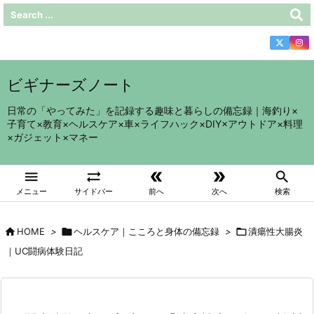
ビギナーズノート
日常の「やってみた」を記録する趣味と暮らしの備忘録｜海釣り×
子育て×教育×ヘルスケア×車×ライフハック×DIY×アウトドア×料理
×ガジェット×マネー





メニュー
サイドバー
前へ
次へ
検索

HOME
>

ヘルスケア｜こころと身体の備忘録
>

潰瘍性大腸炎
｜UC闘病体験日記