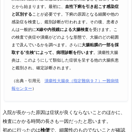
とから始まります。最初に、
血性下痢を引き起こす感染症
と区別する
ことが必要です。下痢の原因となる細菌や他の
感染症を検査し、鑑別診断が行われます。その後、患者さ
んは一般的に
X線や内視鏡による大腸検査
を受けます。こ
の検査で炎症や潰瘍がどのような形態で、大腸のどの範囲
まで及んでいるかを調べます。さらに
大腸粘膜の一部を採
取する”生検”によって、病理診断を行います
。潰瘍性大腸
炎は、このようにして類似した症状を呈する他の大腸疾患
と鑑別され、確定診断されます。
（出典・引用元
潰瘍性大腸炎（指定難病９７）ー難病情
報センター
）
入院が長かった原因は症状が良くならないことのほかに、
検査にかかる時間の長さも一因だったと思います。
初めに行ったのは
検便
で、細菌性のものでないことが確認