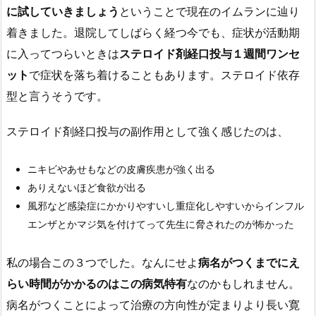
に試していきましょう
ということで現在のイムランに辿り
着きました。退院してしばらく経つ今でも、症状が活動期
に入ってつらいときは
ステロイド剤経口投与１週間ワンセ
ット
で症状を落ち着けることもあります。ステロイド依存
型と言うそうです。
ステロイド剤経口投与の副作用として強く感じたのは、
ニキビやあせもなどの皮膚疾患が強く出る
ありえないほど食欲が出る
風邪など感染症にかかりやすいし重症化しやすいからインフル
エンザとかマジ気を付けてって先生に脅されたのが怖かった
私の場合この３つでした。なんにせよ
病名がつくまでにえ
らい時間がかかるのはこの病気特有
なのかもしれません。
病名がつくことによって治療の方向性が定まりより長い寛