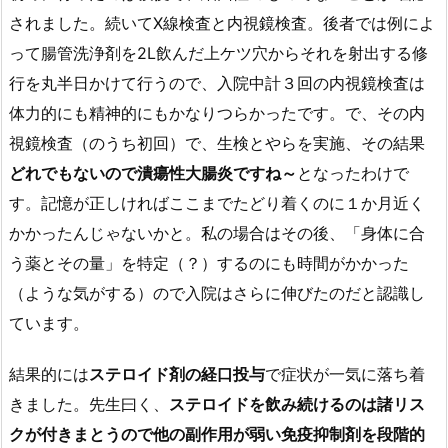
されました。続いてX線検査と内視鏡検査。後者では例によ
って腸管洗浄剤を2L飲んだ上ケツ穴からそれを射出する修
行を丸半日かけて行うので、入院中計３回の内視鏡検査は
体力的にも精神的にもかなりつらかったです。で、その内
視鏡検査（のうち初回）で、生検とやらを実施、その結果
どれでもないので潰瘍性大腸炎ですね～
となったわけで
す。記憶が正しければここまでたどり着くのに１か月近く
かかったんじゃないかと。私の場合はその後、「身体に合
う薬とその量」を特定（？）するのにも時間がかかった
（ような気がする）ので入院はさらに伸びたのだと認識し
ています。
結果的には
ステロイド剤の経口投与
で症状が一気に落ち着
きました。先生曰く、
ステロイドを飲み続けるのは諸リス
クが付きまとうので他の副作用が弱い免疫抑制剤を段階的