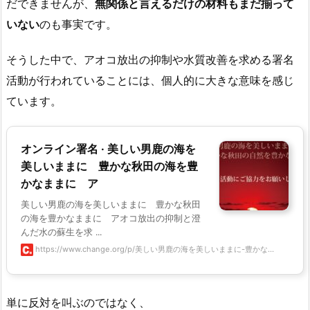
だできませんが、
無関係と言えるだけの材料もまだ揃って
いない
のも事実です。
そうした中で、アオコ放出の抑制や水質改善を求める署名
活動が行われていることには、個人的に大きな意味を感じ
ています。
オンライン署名 · 美しい男鹿の海を
美しいままに 豊かな秋田の海を豊
かなままに ア
美しい男鹿の海を美しいままに 豊かな秋田
の海を豊かなままに アオコ放出の抑制と澄
んだ水の蘇生を求 ...
https://www.change.org/p/美しい男鹿の海を美しいままに-豊かな...
単に反対を叫ぶのではなく、