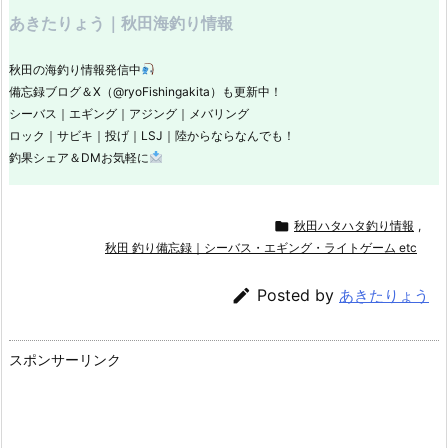
あきたりょう｜秋田海釣り情報
秋田の海釣り情報発信中
備忘録ブログ＆X（@ryoFishingakita）も更新中！
シーバス｜エギング｜アジング｜メバリング
ロック｜サビキ｜投げ｜LSJ｜陸からならなんでも！
釣果シェア＆DMお気軽に

秋田ハタハタ釣り情報
,
秋田 釣り備忘録｜シーバス・エギング・ライトゲーム etc

Posted by
あきたりょう
スポンサーリンク