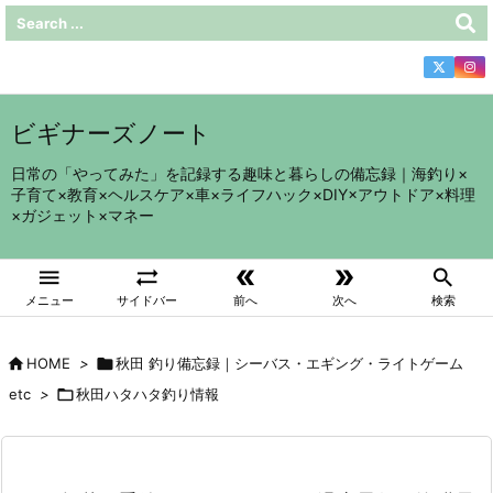
ビギナーズノート
日常の「やってみた」を記録する趣味と暮らしの備忘録｜海釣り×
子育て×教育×ヘルスケア×車×ライフハック×DIY×アウトドア×料理
×ガジェット×マネー





メニュー
サイドバー
前へ
次へ
検索

HOME
>

秋田 釣り備忘録｜シーバス・エギング・ライトゲーム
etc
>

秋田ハタハタ釣り情報