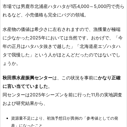
市場では男鹿市北浦産ハタハタが1匹4,000～5,000円で売ら
れるなど、小売価格も完全にバグの領域。
水産物の価値は希少さに左右されますので、漁獲量が極端
に少なかった2025年においては当然です。おかげで、「今
年の正月はハタハタ抜きで越した」「北海道産エゾハタハ
タで我慢した」という人がほとんどだったのではないでし
ょうか。
秋田県水産振興センター
は、この状況を事前に
かなり正確
に言い当てていました
。
同センターは2025年シーズンを前に行った11月の実地調査
および研究結果から、
資源量不足により、初漁予想日が異例の「参考値としての発
表」になったこと