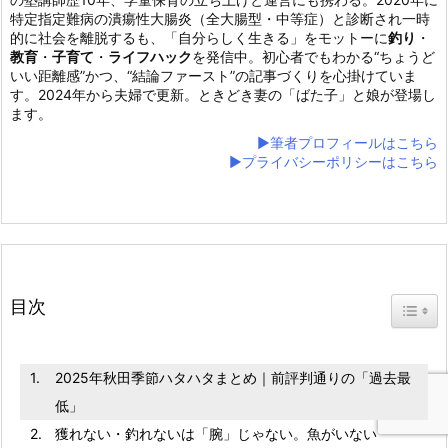
特定指定難病の潰瘍性大腸炎（全大腸型・中等症）と診断され一時
的に社会を離脱するも、「自分らしく生きる」をモットーに
釣り
・
教育
・
子育て
・
ライフハック
を発信中。初心者でもわかる“ちょうど
いい距離感”かつ、“結論ファースト”の記事づくりを心掛けていま
す。2024年から夫婦で更新。ときどき妻の「ばた子」と娘が登場し
ます。
▶筆者プロフィールはこちら
▶プライバシーポリシーはこちら
目次
Toggl
2025年秋田季節ハタハタまとめ｜前評判通りの「過去最
低」
獲れない・釣れないは「腕」じゃない。魚がいない