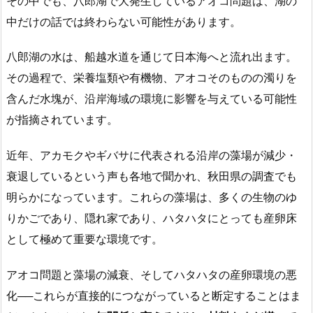
その中でも、八郎湖で大発生しているアオコ問題は、湖の
中だけの話では終わらない可能性があります。
八郎湖の水は、船越水道を通じて日本海へと流れ出ます。
その過程で、栄養塩類や有機物、アオコそのものの濁りを
含んだ水塊が、沿岸海域の環境に影響を与えている可能性
が指摘されています。
近年、アカモクやギバサに代表される沿岸の藻場が減少・
衰退しているという声も各地で聞かれ、秋田県の調査でも
明らかになっています。これらの藻場は、多くの生物のゆ
りかごであり、隠れ家であり、ハタハタにとっても産卵床
として極めて重要な環境です。
アオコ問題と藻場の減衰、そしてハタハタの産卵環境の悪
化──これらが直接的につながっていると断定することはま