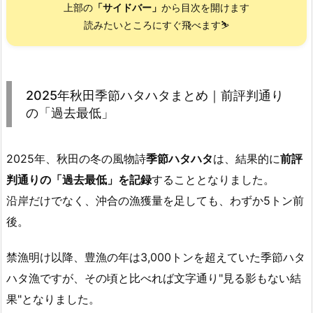
上部の
「サイドバー」
から目次を開けます
読みたいところにすぐ飛べます⛷️
2025年秋田季節ハタハタまとめ｜前評判通り
の「過去最低」
2025年、秋田の冬の風物詩
季節ハタハタ
は、結果的に
前評
判通りの「過去最低」を記録
することとなりました。
沿岸だけでなく、沖合の漁獲量を足しても、わずか5トン前
後。
禁漁明け以降、豊漁の年は3,000トンを超えていた季節ハタ
ハタ漁ですが、その頃と比べれば文字通り"見る影もない結
果"となりました。