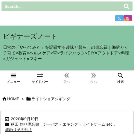
ビギナーズノート
日常の「やってみた」を記録する趣味と暮らしの備忘録｜海釣り×
子育て×教育×ヘルスケア×車×ライフハック×DIY×アウトドア×料理
×ガジェット×マネー





メニュー
サイドバー
前へ
次へ
検索

HOME
>

ライトショアジギング

2020年9月19日

秋田 釣り備忘録｜シーバス・エギング・ライトゲーム etc
,
海釣りその他！