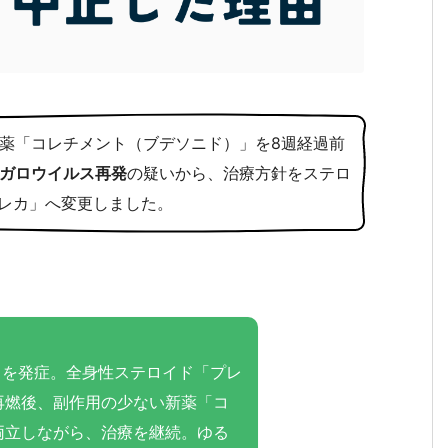
薬「コレチメント（ブデソニド）」を8週経過前
ガロウイルス再発
の疑いから、治療方針をステロ
セレカ」へ変更しました。
症）を発症。全身性ステロイド「プレ
再燃後、副作用の少ない新薬「コ
両立しながら、治療を継続。ゆる