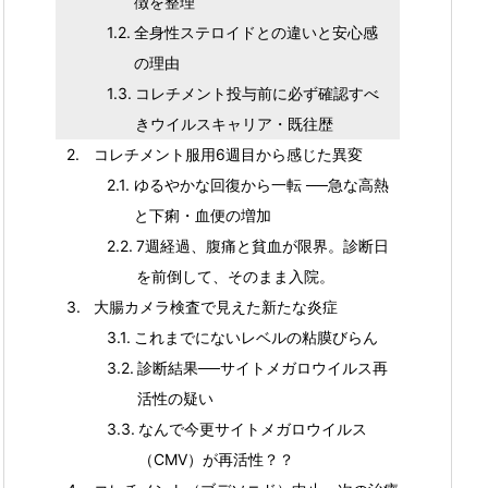
徴を整理
全身性ステロイドとの違いと安心感
の理由
コレチメント投与前に必ず確認すべ
きウイルスキャリア・既往歴
コレチメント服用6週目から感じた異変
ゆるやかな回復から一転 ──急な高熱
と下痢・血便の増加
7週経過、腹痛と貧血が限界。診断日
を前倒して、そのまま入院。
大腸カメラ検査で見えた新たな炎症
これまでにないレベルの粘膜びらん
診断結果──サイトメガロウイルス再
活性の疑い
なんで今更サイトメガロウイルス
（CMV）が再活性？？