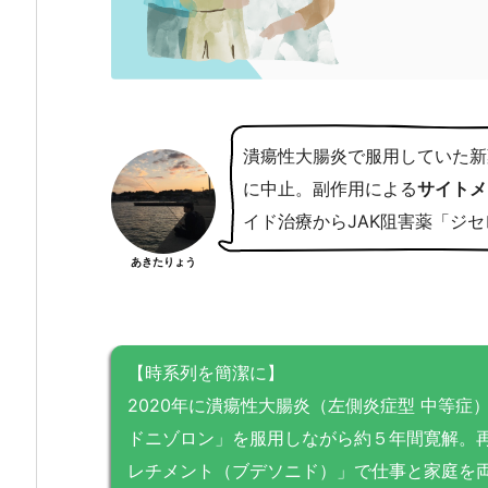
潰瘍性大腸炎で服用していた新
に中止。副作用による
サイトメ
イド治療からJAK阻害薬「ジ
あきたりょう
【時系列を簡潔に】
2020年に潰瘍性大腸炎（左側炎症型 中等
ドニゾロン」を服用しながら約５年間寛解。
レチメント（ブデソニド）」で仕事と家庭を