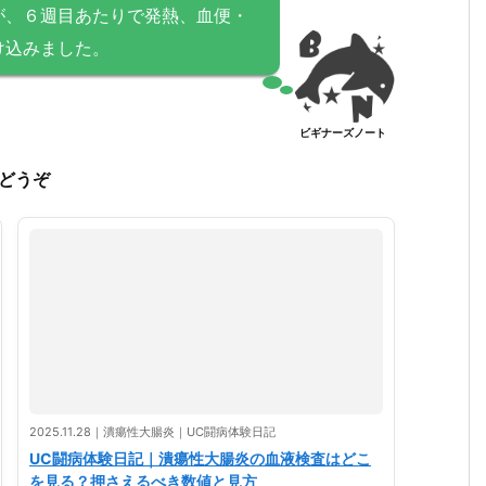
が、６週目あたりで発熱、血便・
け込みました。
ビギナーズノート
どうぞ
2025.11.28｜潰瘍性大腸炎｜UC闘病体験日記
UC闘病体験日記｜潰瘍性大腸炎の血液検査はどこ
を見る？押さえるべき数値と見方