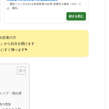
. . 通院ごとに行われる血液検査の結果 潰瘍性大腸炎（UC）で
は、通院…
続きを読む
ホ読者の方
ー」
から目次を開けます
にすぐ飛べます⛷️
ャリア・既往歴
便の増加