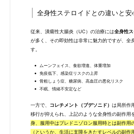
全身性ステロイドとの違いと安
従来、潰瘍性大腸炎（UC）の治療には
全身性ス
が多く、その即効性は非常に魅力的ですが、全
す。
ムーンフェイス、食欲増進、体重増加
免疫低下、感染症リスクの上昇
骨粗しょう症、糖尿病、高血圧の悪化リスク
不眠、情緒不安定など
一方で、
コレチメント（ブデソニド）
は局所作
移行が抑えられ、上記のような全身性の副作用
身、服用中はプレドニゾロン服用時とは副作用
（というか、生活に支障をきたすレベルの副作