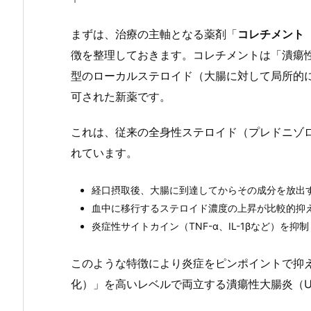
まずは、治療の主軸となる薬剤「
コレチメント
徴を整理しておきます。コレチメントは「潰瘍
型のローカルステロイド（大腸に対して局所的に
可された新薬です。
これは、従来の全身性ステロイド（プレドニゾ
れています。
経口摂取後、大腸に到達してからその成分を放出
血中に移行するステロイド濃度の上昇が比較的抑
炎症性サイトカイン（TNF-α、IL-1βなど）を
このような特徴により炎症をピンポイントで抑
化）」を高いレベルで両立する潰瘍性大腸炎（