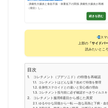
. 潰瘍性大腸炎と食欲不振・体重低下の関係 潰瘍性大腸炎が再燃
（発症）し…
続きを読む
スマ
上部の
「サイドバ
読みたいところ
目次
コレチメント（ブデソニド）の特徴を再確認
コレチメントはどんな薬？改めて特徴を整理
全身性ステロイドとの違いと安心感の理由
コレチメント投与前に必ず確認すべきウイルスキ
コレチメント服用6週目から感じた異変
ゆるやかな回復から一転 ──急な高熱と下痢・血