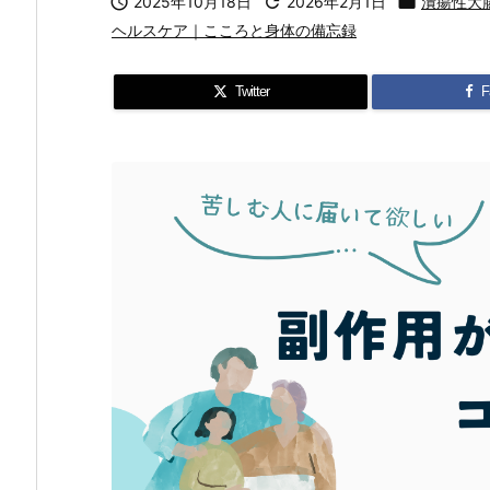

2025年10月18日

2026年2月1日

潰瘍性大
ヘルスケア｜こころと身体の備忘録
Twitter
F