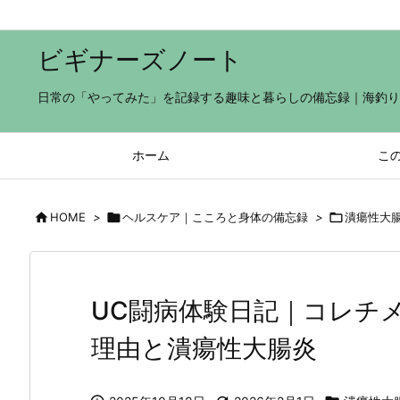
ビギナーズノート
日常の「やってみた」を記録する趣味と暮らしの備忘録｜海釣り×子
ホーム
こ

HOME
>

ヘルスケア｜こころと身体の備忘録
>

潰瘍性大
UC闘病体験日記｜コレチ
理由と潰瘍性大腸炎