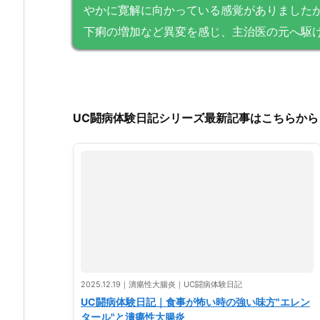
やかに寛解に向かっている感覚がありました
下痢の増加など異変を感じ、主治医の元へ駆
UC闘病体験日記シリーズ最新記事はこちらから
2025.12.19｜潰瘍性大腸炎｜UC闘病体験日記
UC闘病体験日記｜食事が怖い時の強い味方"エレン
タール"と潰瘍性大腸炎