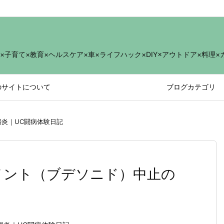
育て×教育×ヘルスケア×車×ライフハック×DIY×アウトドア×料理×
のサイトについて
ブログカテゴリ
腸炎｜UC闘病体験日記
メント（ブデソニド）中止の