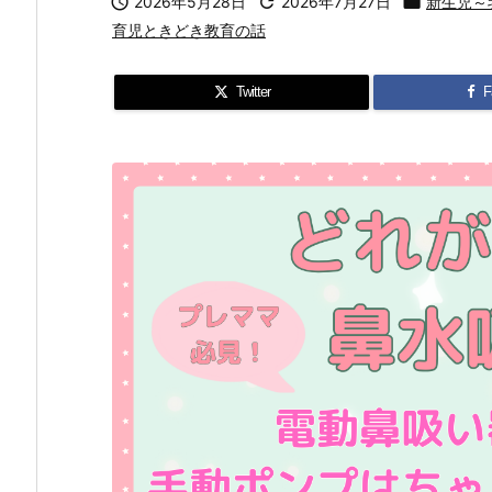

2026年5月28日

2026年7月27日

新生児～
育児ときどき教育の話
Twitter
F