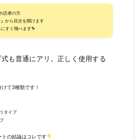
ホ読者の方
ー」
から目次を開けます
にすぐ飛べます⛷️
ンプ式も普通にアリ。正しく使用する
分けて3種類です！
吸うタイプ
プ
ートの結論はコレです