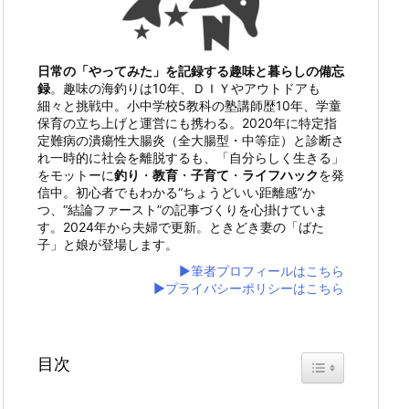
日常の「やってみた」を記録する趣味と暮らしの備忘
録
。趣味の海釣りは10年、ＤＩＹやアウトドアも
細々と挑戦中。小中学校5教科の塾講師歴10年、学童
保育の立ち上げと運営にも携わる。2020年に特定指
定難病の潰瘍性大腸炎（全大腸型・中等症）と診断さ
れ一時的に社会を離脱するも、「自分らしく生きる」
をモットーに
釣り
・
教育
・
子育て
・
ライフハック
を発
信中。初心者でもわかる“ちょうどいい距離感”か
つ、“結論ファースト”の記事づくりを心掛けていま
す。2024年から夫婦で更新。ときどき妻の「ばた
子」と娘が登場します。
▶筆者プロフィールはこちら
▶プライバシーポリシーはこちら
目次
Toggle Table of 