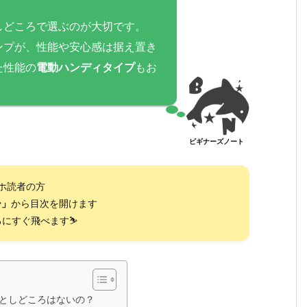
しどころで選ぶのが大切です。
ンプが、性能や安心感は据え置き
た性能の
電動ハンディタイプ
もお
ビギナーズノート
ホ読者の方
ー」
から目次を開けます
にすぐ飛べます⛷️
としどころはないの？