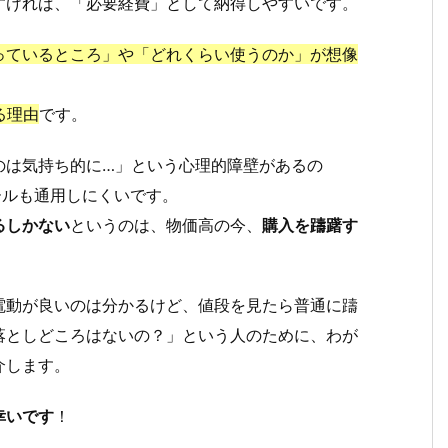
すければ、「必要経費」として納得しやすいです。
っているところ」や「どれくらい使うのか」が想像
る理由
です。
のは気持ち的に…」という心理的障壁があるの
ールも通用しにくいです。
るしかない
というのは、物価高の今、
購入を躊躇す
電動が良いのは分かるけど、値段を見たら普通に躊
落としどころはないの？」という人のために、わが
介します。
幸いです
！