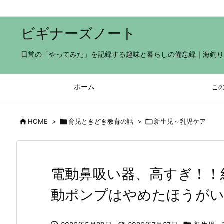
ビギナーズノート
日常の「やってみた」を記録する趣味と暮らしの備忘録｜海釣り×子
ホーム
こ

HOME
>

育児ときどき教育の話
>

新生児～乳児ケア
電動鼻吸い器、高すぎ！！
動ポンプはやめたほうが