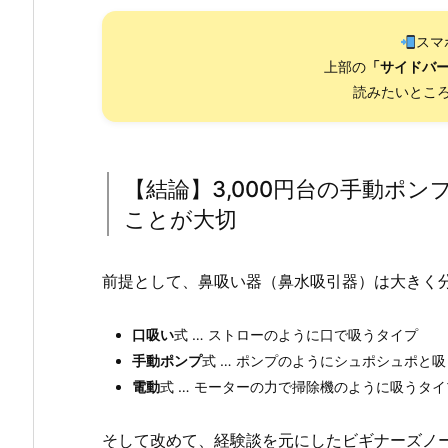
スマ
上部の
「サイドバ
読みたいところ
【結論】3,000円台の手動ポ
ことが大切
前提として、鼻吸い器（鼻水吸引器）は大きく
口吸い
式 … ストローのように口で吸うタイプ
手動ポンプ
式 … ポンプのようにシュポシュポと
電動
式 … モーターの力で掃除機のように吸うタイ
そして改めて、経験談を元にしたビギナーズノ