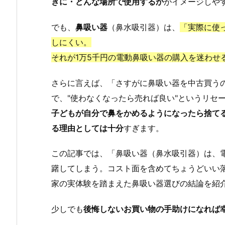
きに・どんな場所で使用するか
がイメージしや
でも、
鼻吸い器
（鼻水吸引器）は、
「実際に使
しにくい。
それが1万5千円の電動鼻吸い器の購入を迷わせ
さらに言えば、「さすがに鼻吸い器を中古買う
で、"使わなくなったら売れば良い"というリセ
子どもが自分で鼻をかめるようになったら捨て
る理由としては十分
すぎます。
この記事では、「鼻吸い器（鼻水吸引器）は、
躇してしまう。コスト面を含めてちょうどいい
家の実体験を踏まえた鼻吸い器選びの結論を紹
少しでも
後悔しないお買い物の手助けになれば