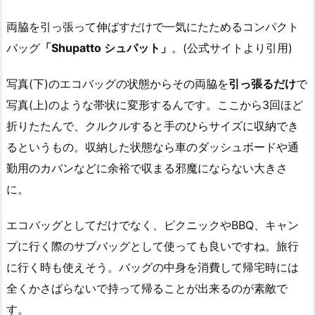
両脇を引っ張って伸ばすだけで一気にたためるコンパクト
バッグ
「Shupatto シュパット」
。(公式サイトより引用)
写真(下)のエコバッグの状態からその両脇を
引っ張るだけ
で
写真(上)のような帯状に変形するんです。ここから3回ほど
折りたたんで、クルクルすると手のひらサイズに収納でき
るというもの。収納した状態なら車のダッシュボードや通
勤用のカバンなどに余裕で収まる邪魔にならない大きさ
に。
エコバッグとしてだけでなく、ピクニックやBBQ、キャン
プに行く際のサブバッグとして使っても良いですね。旅行
に行く時も使えそう。バッグの中身を消費して帰宅時には
全くかさばらないで持って帰ることが出来るのが素敵で
す。