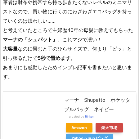
筆者は財布や携帯すら持ち歩きたくないレベルのミニマリ
ストなので、買い物に行くのにわざわざエコバッグを持っ
ていくのは煩わしい……
と考えていたところで主婦歴40年の母親に教えてもらった
マーナの「シュパット」
。これマジで凄い！
大容量
なのに畳むと手のひらサイズで、何より「ピッ」と
引っ張るだけで
5秒で畳めます
。
あまりにも感動したためインプレ記事を書きたいと思いま
す。
マーナ Shupatto ポケッタ
ブルバッグ ネイビー
created by
Rinker
Amazon
楽天市場
Yahooショッピング