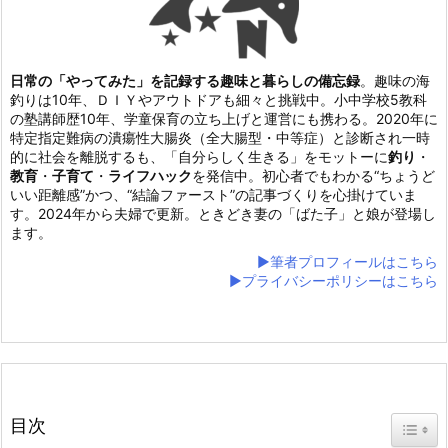
日常の「やってみた」を記録する趣味と暮らしの備忘録
。趣味の海
釣りは10年、ＤＩＹやアウトドアも細々と挑戦中。小中学校5教科
の塾講師歴10年、学童保育の立ち上げと運営にも携わる。2020年に
特定指定難病の潰瘍性大腸炎（全大腸型・中等症）と診断され一時
的に社会を離脱するも、「自分らしく生きる」をモットーに
釣り
・
教育
・
子育て
・
ライフハック
を発信中。初心者でもわかる“ちょうど
いい距離感”かつ、“結論ファースト”の記事づくりを心掛けていま
す。2024年から夫婦で更新。ときどき妻の「ばた子」と娘が登場し
ます。
▶筆者プロフィールはこちら
▶プライバシーポリシーはこちら
目次
Toggl