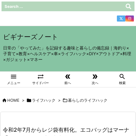
ビギナーズノート
日常の「やってみた」を記録する趣味と暮らしの備忘録｜海釣り×
子育て×教育×ヘルスケア×車×ライフハック×DIY×アウトドア×料理
×ガジェット×マネー





メニュー
サイドバー
前へ
次へ
検索

HOME
>

ライフハック
>

暮らしのライフハック
令和2年7月からレジ袋有料化。エコバッグはマーナ